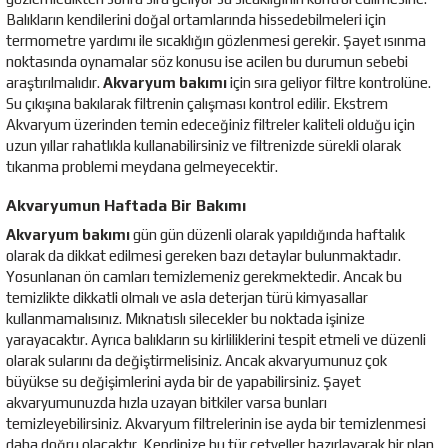
Balıkların kendilerini doğal ortamlarında hissedebilmeleri için
termometre yardımı ile sıcaklığın gözlenmesi gerekir. Şayet ısınma
noktasında oynamalar söz konusu ise acilen bu durumun sebebi
araştırılmalıdır.
Akvaryum bakımı
için sıra geliyor filtre kontrolüne.
Su çıkışına bakılarak filtrenin çalışması kontrol edilir. Ekstrem
Akvaryum üzerinden temin edeceğiniz filtreler kaliteli olduğu için
uzun yıllar rahatlıkla kullanabilirsiniz ve filtrenizde sürekli olarak
tıkanma problemi meydana gelmeyecektir.
Akvaryumun Haftada Bir Bakımı
Akvaryum bakımı
gün gün düzenli olarak yapıldığında haftalık
olarak da dikkat edilmesi gereken bazı detaylar bulunmaktadır.
Yosunlanan ön camları temizlemeniz gerekmektedir. Ancak bu
temizlikte dikkatli olmalı ve asla deterjan türü kimyasallar
kullanmamalısınız. Mıknatıslı silecekler bu noktada işinize
yarayacaktır. Ayrıca balıkların su kirliliklerini tespit etmeli ve düzenli
olarak sularını da değiştirmelisiniz. Ancak akvaryumunuz çok
büyükse su değişimlerini ayda bir de yapabilirsiniz. Şayet
akvaryumunuzda hızla uzayan bitkiler varsa bunları
temizleyebilirsiniz. Akvaryum filtrelerinin ise ayda bir temizlenmesi
daha doğru olacaktır. Kendinize bu tür cetveller hazırlayarak bir plan