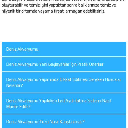
oluşturabilir ve temizliğini yaptıktan sonra balıklarınıza temiz ve
hijyenik bir ortamda yaşama fırsatı armağan edebilirsiniz.
Deniz Akvaryumu
Deniz Akvaryumu Yeni Başlayanlar İçin Pratik Öneriler
Deniz Akvaryumu Yapımında Dikkat Edilmesi Gereken Hususlar
Nelerdir?
Deniz Akvaryumu Yapılırken Led Aydınlatma Sistemi Nasıl
Monte Edilir?
Deniz Akvaryumu Tuzu Nasıl Karıştırılmalı?