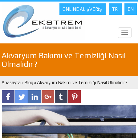
ONLİNE ALIŞVERİŞ
TR
EN
Toggl
naviga
Akvaryum Bakımı ve Temizliği Nasıl
Olmalıdır?
Anasayfa
»
Blog
» Akvaryum Bakımı ve Temizliği Nasıl Olmalıdır?