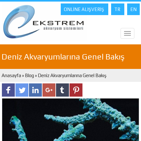
ONLİNE ALIŞVERİŞ
TR
EN
Toggl
naviga
Deniz Akvaryumlarına Genel Bakış
Anasayfa
»
Blog
» Deniz Akvaryumlarına Genel Bakış