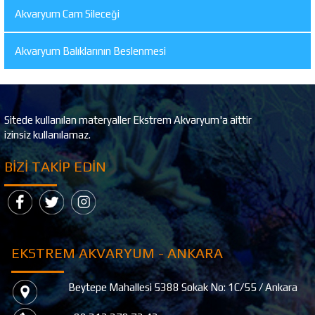
Akvaryum Cam Sileceği
Akvaryum Balıklarının Beslenmesi
Sitede kullanılan materyaller Ekstrem Akvaryum'a aittir
izinsiz kullanılamaz.
BIZI TAKIP EDIN
A
EKSTREM AKVARYUM - İSTANB
o: 1C/55 / Ankara
Sarayıcedit Mahallesi Üst Çeşme Ça
No:21/C Kadıköy / İstanbul