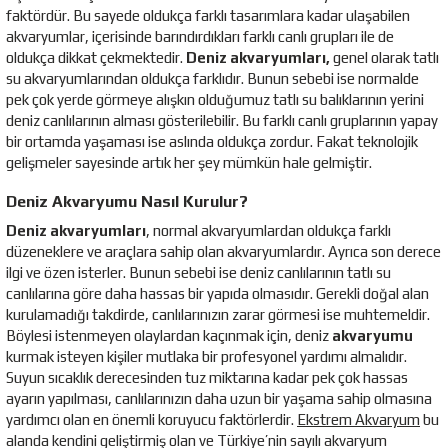
faktördür. Bu sayede oldukça farklı tasarımlara kadar ulaşabilen
akvaryumlar, içerisinde barındırdıkları farklı canlı grupları ile de
oldukça dikkat çekmektedir.
Deniz akvaryumları,
genel olarak tatlı
su akvaryumlarından oldukça farklıdır. Bunun sebebi ise normalde
pek çok yerde görmeye alışkın olduğumuz tatlı su balıklarının yerini
deniz canlılarının alması gösterilebilir. Bu farklı canlı gruplarının yapay
bir ortamda yaşaması ise aslında oldukça zordur. Fakat teknolojik
gelişmeler sayesinde artık her şey mümkün hale gelmiştir.
Deniz Akvaryumu Nasıl Kurulur?
Deniz akvaryumları
, normal akvaryumlardan oldukça farklı
düzeneklere ve araçlara sahip olan akvaryumlardır. Ayrıca son derece
ilgi ve özen isterler. Bunun sebebi ise deniz canlılarının tatlı su
canlılarına göre daha hassas bir yapıda olmasıdır. Gerekli doğal alan
kurulamadığı takdirde, canlılarınızın zarar görmesi ise muhtemeldir.
Böylesi istenmeyen olaylardan kaçınmak için, deniz
akvaryumu
kurmak isteyen kişiler mutlaka bir profesyonel yardımı almalıdır.
Suyun sıcaklık derecesinden tuz miktarına kadar pek çok hassas
ayarın yapılması, canlılarınızın daha uzun bir yaşama sahip olmasına
yardımcı olan en önemli koruyucu faktörlerdir.
Ekstrem Akvaryum
bu
alanda kendini geliştirmiş olan ve Türkiye’nin sayılı akvaryum